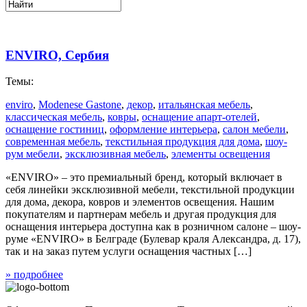
ENVIRO, Сербия
Темы:
enviro
,
Modenese Gastone
,
декор
,
итальянская мебель
,
классическая мебель
,
ковры
,
оснащение апарт-отелей
,
оснащение гостиниц
,
оформление интерьера
,
салон мебели
,
современная мебель
,
текстильная продукция для дома
,
шоу-
рум мебели
,
эксклюзивная мебель
,
элементы освещения
«ENVIRO» – это премиальный бренд, который включает в
себя линейки эксклюзивной мебели, текстильной продукции
для дома, декора, ковров и элементов освещения. Нашим
покупателям и партнерам мебель и другая продукция для
оснащения интерьера доступна как в розничном салоне – шоу-
руме «ENVIRO» в Белграде (Булевар краля Александра, д. 17),
так и на заказ путем услуги оснащения частных […]
» подробнее