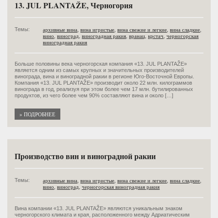
13. JUL PLANTAŽE, Черногория
архивные вина
,
вина игристые
,
вина свежие и легкие
,
вина сладкие
,
Темы:
вино
,
виноград
,
виноградная ракия
,
вранац
,
крстач
,
черногорская
виноградная ракия
Больше половины века черногорская компания «13. JUL PLANTAŽE»
является одним из самых крупных и значительных производителей
винограда, вина и виноградной ракии в регионе Юго-Восточной Европы.
Компания «13. JUL PLANTAŽE» производит около 22 млн. килограммов
винограда в год, реализуя при этом более чем 17 млн. бутилированных
продуктов, из чего более чем 90% составляют вина и около […]
» ПОДРОБНЕЕ
Производство вин и виноградной ракии
архивные вина
,
вина игристые
,
вина свежие и легкие
,
вина сладкие
,
Темы:
вино
,
виноград
,
черногорская виноградная ракия
Вина компании «13. JUL PLANTAŽE» являются уникальным знаком
черногорского климата и края, расположенного между Адриатическим