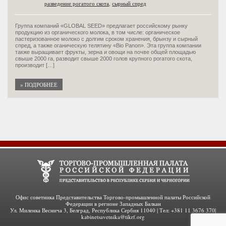
разведение рогатого скота
,
сырный спред
Группа компаний «GLOBAL SEED» предлагает российскому рынку
продукцию из органического молока, в том числе: органическое
пастеризованное молоко с долгим сроком хранения, брынзу и сырный
спред, а также оганическую телятину «Bio Panon». Эта группа компании
также выращивает фрукты, зерна и овощи на почве общей площадью
свыше 2000 га, разводит свыше 2000 голов крупного рогатого скота,
производит […]
» ПОДРОБНЕЕ
Офис советника Представительства Торгово-промышленной палаты Российской
Федерации в регионе Западных Балкан
Ул. Миленка Веснича 3, Белград, Республика Сербия 11040 | Тел: +381 11 3676 370|
kabinetsavetnika@tikrf.org