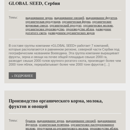
GLOBAL SEED, Сербия
выращивание зерна
,
выращивание овощей
,
выращивание фруктов
,
Темы:
органическая продукция
,
органическая ферма
,
органические
кормовые смеси
,
органический продукт
,
органическое молоко
,
органическое производство
,
производство яблок
,
разведение
рогатого скота
,
разведением органических коров
В составе группы компании «GLOBAL SEED» работаeт 7 компаний,
которые располагаются в равнинном регионе, северной части Сербии под
географическим названием Воеводина. Эта группа компании выращивает
фрукты, зерна и овощи на почве общей площадью свыше 2000 га,
разводит свыше 2000 голов крупного рогатого скота, производит более чем
2000 тонн яблок, перерабатывает более чем 2000 тонн фруктов […]
» ПОДРОБНЕЕ
Производство органического корма, молока,
фруктов и овощей
брынза
,
выращивание зерна
,
выращивание овощей
,
выращивание
Темы:
фруктов
,
оганическая телятина
,
органическое пастеризованное
молоко
,
продукция из органического молока
,
производство яблок
,