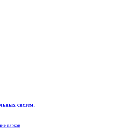
льных систем.
ние парков