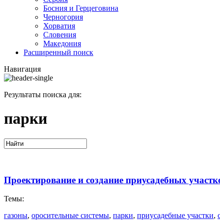
Босния и Герцеговина
Черногория
Хорватия
Словения
Македония
Расширенный поиск
Навигация
Результаты поиска для:
парки
Проектирование и создание приусадебных участко
Темы:
газоны
,
оросительные системы
,
парки
,
приусадебные участки
,