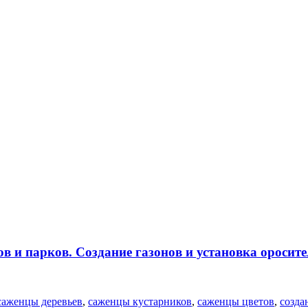
в и парков. Создание газонов и установка оросите
саженцы деревьев
,
саженцы кустарников
,
саженцы цветов
,
созда