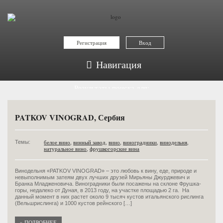
Регистрация
Вход
Навигация
Результаты поиска для:
натуральное вино
PATKOV VINOGRAD, Сербия
белое вино
,
винный завод
,
вино
,
виноградники
,
винодельня
,
Темы:
натуральное вино
,
фрушкогорские вина
Винодельня «PATKOV VINOGRAD» – это любовь к вину, еде, природе и
невыполнимым затеям двух лучших друзей Мирьяны Джурджевич и
Бранка Младженовича. Виноградники были посажены на склоне Фрушка-
горы, недалеко от Дуная, в 2013 году, на участке площадью 2 га. На
данный момент в них растет около 9 тысяч кустов итальянского рислинга
(Вельшрислинга) и 1000 кустов рейнского […]
» ПОДРОБНЕЕ