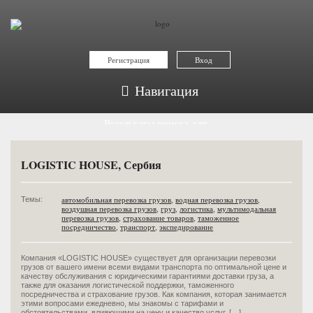
Регистрация
Вход
Навигация
Результаты поиска для:
мультимодальная перевозка грузов
LOGISTIC HOUSE, Сербия
автомобильная перевозка грузов
,
водная перевозка грузов
,
Темы:
воздушная перевозка грузов
,
груз
,
логистика
,
мультимодальная
перевозка грузов
,
страхование товаров
,
таможенное
посредничество
,
транспорт
,
экспедирование
Компания «LOGISTIC HOUSE» существует для организации перевозки
грузов от вашего имени всеми видами транспорта по оптимальной цене и
качеству обслуживания с юридическими гарантиями доставки груза, а
также для оказания логистической поддержки, таможенного
посредничества и страхование грузов. Как компания, которая занимается
этими вопросами ежедневно, мы знакомы с тарифами и
обстоятельствами, влияющими на цену и качество услуг. […]