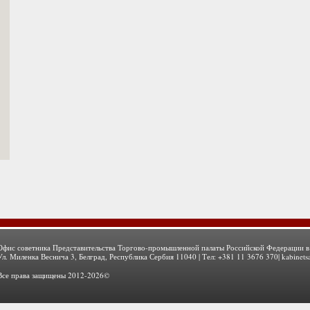
Офис советника Представительства Торгово-промышленной палаты Российской Федерации в
Ул. Миленка Веснича 3, Белград, Республика Сербия 11040 | Тел: +381 11 3676 370|
kabinets
Все права защищены 2012-2026©