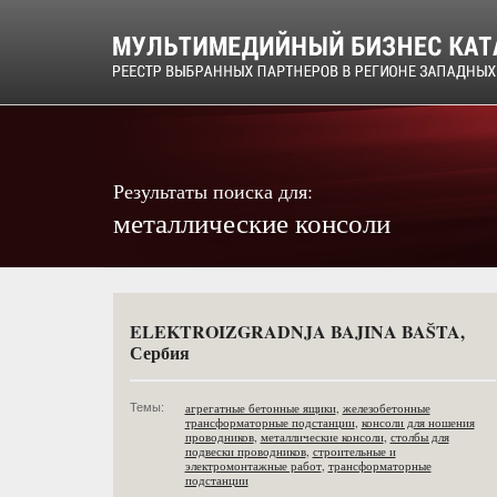
Результаты поиска для:
металлические консоли
ELEKTROIZGRADNJA BAJINA BAŠTA,
Сербия
агрегатные бетонные ящики
,
железобетонные
Темы:
трансформаторные подстанции
,
консоли для ношения
проводников
,
металлические консоли
,
столбы для
подвески проводников
,
строительные и
электромонтажные работ
,
трансформаторные
подстанции