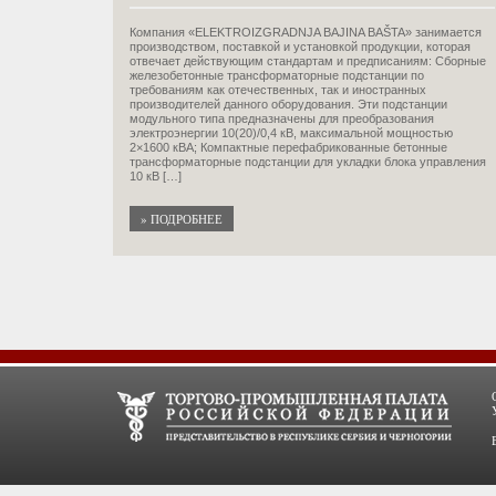
Компания «ELEKTROIZGRADNJA BAJINA BAŠTA» занимается
производством, поставкой и установкой продукции, которая
отвечает действующим стандартам и предписаниям: Сборные
железобетонные трансформаторные подстанции по
требованиям как отечественных, так и иностранных
производителей данного оборудования. Эти подстанции
модульного типа предназначены для преобразования
электроэнергии 10(20)/0,4 кВ, максимальной мощностью
2×1600 кВА; Компактные перефабрикованные бетонные
трансформаторные подстанции для укладки блока управления
10 кВ […]
» ПОДРОБНЕЕ