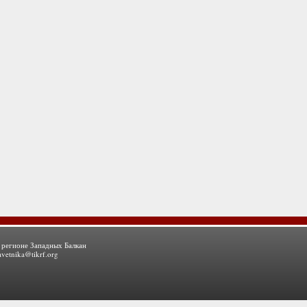
 регионе Западных Балкан
avetnika@tikrf.org