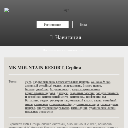
Регистрация
Вход
Навигация
Результаты поиска для:
конгрессный центр
MK MOUNTAIN RESORT, Сербия
gym
,
oздоровительно-развлекательные центры
,
wellness & spa
,
Темы:
активный семейный отдых
,
апартаменты
,
бизнес-центр
,
биллиардный зал
,
боулинг центр
,
гидро-термо ванная
,
горнолыжный курорт
,
джакузи
,
закрытый бассейн
,
зал для пилатеса
и аеробики
,
конгрессный центр
,
конгрессы
,
конференц-зал
,
Копаоник
,
отдых
,
ресторан национальной кухни
,
сауна
,
семейный
отель
,
семинары
,
современно оборудованные номера
,
соль-ледяная
пещера
,
спортивная подготовка
,
тимбилдинг
,
тропические ливни
,
школьные экскурсии
В рамках «MK Group» бизнес системы, в конце июня 2009 г., основана
компания «MK Mountain Resort», которая занимается управлением самым