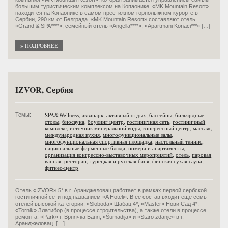
большим туристическим комплексом на Копаонике. «MK Mountain Resort»
находится на Копаонике в самом престижном горнолыжном курорте в
Сербии, 290 км от Белграда. «MK Mountain Resort» составляют отель
«Grand & SPA****», семейный отель «Angella****», «Apartmani Konaci***» […]
» ПОДРОБНЕЕ
IZVOR, Сербия
SPA&Wellness
,
аквапарк
,
активный отдых
,
бассейны
,
бильярдные
Темы:
столы
,
биосауна
,
боулинг центр
,
гостиничная сеть
,
гостиничный
комплекс
,
источник минеральной воды
,
конгрессный центр
,
массаж
,
международная кухня
,
многофункциональные залы
,
многофунциональная спортивная площадка
,
настольный теннис
,
национальные фирменные блюда
,
номера и апартаменты
,
организация конгрессно-выставочных мероприятий
,
отель
,
паровая
ванная
,
ресторан
,
турецкая и русская баня
,
финская сухая сауна
,
фитнес-центр
Отель «IZVOR» 5* в г. Аранджеловац работает в рамках первой сербской
гостиничной сети под названием «A Hoteli». В ее состав входит еще семь
отелей высокой категории: «Sloboda» Шабац 4*, «Master» Нови Сад 4*,
«Tornik» Златибор (в процессе строительства), а также отели в процессе
ремонта: «Park» г. Врнячка Баня, «Šumadija» и «Staro zdanje» в г.
Аранджеловац. […]