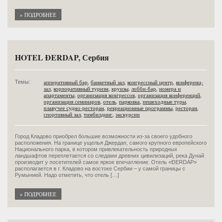
» ПОДРОБНЕЕ
HOTEL ĐERDAP, Сербия
апперитивный бар
,
банкетный зал
,
конгрессный центр
,
конференц-
Темы:
зал
,
корпоративный туризм
,
круизы
,
лобби-бар
,
номера и
апартаменты
,
организация конгрессов
,
организация конференций
,
организация семинаров
,
отель
,
парковка
,
пешеходные туры
,
плавучее судно-ресторан
,
рекреационные программы
,
ресторан
,
спортивный зал
,
тимбилдинг
,
экскурсии
Город Кладово приобрел большие возможности из-за своего удобного
расположения. На границе ущелья Джердап, самого крупного европейского
Национального парка, в котором привлекательность природных
ландшафтов переплетается со следами древних цивилизаций, река Дунай
производит у посетителей самое яркое впечатление. Отель «ĐERDAP»
располагается в г. Кладово на востоке Сербии – у самой границы с
Румынией. Надо отметить, что отель […]
» ПОДРОБНЕЕ