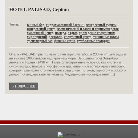
HOTEL PALISAD, Сербия
винный бар
,
гидромассажный бассейн
,
конгрессный туризм
,
Темы:
конгрессный центр
,
косметический и салон и парикмахерская
,
массажный центр
,
номера
,
отдых
,
проведение спортивных
мероприятий
,
ресторан
,
спортивный центр
,
теннисные корты
,
тренажерный зал
,
финская сауна
,
футбольные площадки
Отель «PALISAD» располагается на горе Златибор в 230 км от Белграда и
на высоте 1000 метров над уровнем моря. Вершиной горы Златибор
является Торник (1496 м). Такие благоприятные условия, как чистый и
сухой воздух, низкое атмосферное давление и известная «роза ветров»,
которая примиряет столкновение воздушных потоков, горного и морского,
делают их воздействие лечебным. Медицинские исследования […]
» ПОДРОБНЕЕ