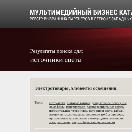
Результаты поиска для:
источники света
Электротовары, элементы освещения.
автоматика
,
бытовые товары
,
декоративное освещение
,
Темы:
домофоны
,
измерительно-распределительные шкафы
,
измерительные устройства
,
источники света
,
кабели
,
лампочки
,
молниезащита
,
неоновые трубы
,
провода
,
промышленное освещение
,
светодиодные лампочки
,
электротовары
,
энергосберегающие лампочки