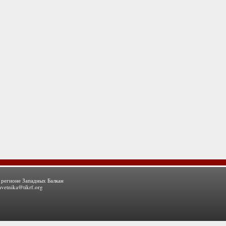
 регионе Западных Балкан
avetnika@tikrf.org