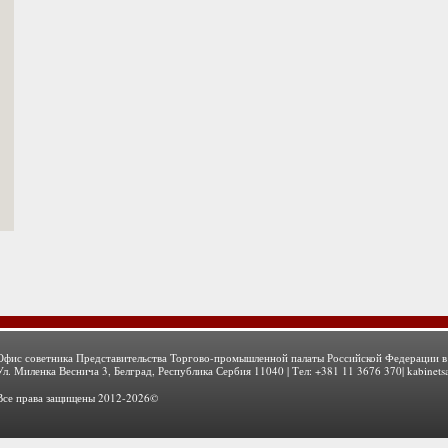
Офис советника Представительства Торгово-промышленной палаты Российской Федерации в
Ул. Миленка Веснича 3, Белград, Республика Сербия 11040 | Тел: +381 11 3676 370|
kabinets
Все права защищены 2012-2026©