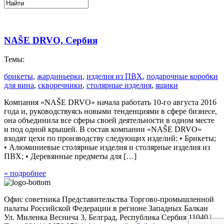
NAŠE DRVO, Сербия
Темы:
брикеты
,
жардиньерки
,
изделия из ПВХ
,
подарочные коробки
для вина
,
скворечники
,
столярные изделия
,
ящики
Компания «NAŠE DRVO» начала работать 10-го августа 2016
года и, руководствуясь новыми тенденциями в сфере бизнесe,
она объединила все сферы своей деятельности в одном месте
и под одной крышей. В состав компании «NAŠE DRVO»
входят цехи по производству следующих изделий: • Брикеты;
• Алюминиевые столярные изделия и столярные изделия из
ПВХ; • Деревянные предметы для […]
» подробнее
Офис советника Представительства Торгово-промышленной
палаты Российской Федерации в регионе Западных Балкан
Ул. Миленка Веснича 3, Белград, Республика Сербия 11040 |