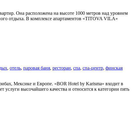
вартир. Онa расположенa на высоте 1000 метров над уровнем
орного отдыха. В комплексе апартаментов «TITOVA VILA»
дых
,
отель
,
паровая баня
,
ресторан
,
спа
,
спа-центр
,
финская
рибax, Мексике и Европе. «BOR Hotel by Karisma» входит в
ет услуги высочайшего качества и относится к категории пять