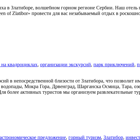
ыха в Златиборе, волшебном горном регионе Сербии. Наш отель п
en of Zlatibor» провести для вас незабываемый отдых в роскошн
 на квадроциклах
,
организации экскурсий
,
парк приключений
,
п
ий в непосредственной близости от Златибора, что позволит им
водопады, Мокра Гора, Дрвенград, Шарганска Осмица, Тара, озе
ti/ Для более активных туристов мы организуем развлекательные ту
астрономическое предложение
,
горный туризм
,
Златибор
,
инвес