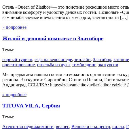
Отель «Queen of Zlatibor»— это поистине роскошное место отд
внимание комфорту и удобству деловых гостей. Позвольте «Que
вам незабываемые впечатления от комфорта, элегантности […]
» подробнее
Жилой и деловой комплекс в Златиборе
Темы:
горный туризм
,
езда на велосипеде
,
зиплайн
,
Златибор
,
катание
ориентирование
,
стрельба из лука
,
тимбилдинг
,
экскурсии
Мы предлагаем нашим гостям возможность организации экскурс
региона. Экскурсии: Сирогойно, Стопича Печина, Гостильские 
Андричград ССЫЛКА: https://izdavanje.titovavilazlatibor.rs/izle
» подробнее
TITOVA VILA, Сербия
Темы:
Aгентство недвижимости
,
велнес
,
Велнес и спа-центр
,
вилла
,
Г