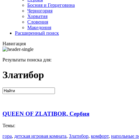
Босния и Герцеговина
Черногория
Хорватия
Словения
Македония
Расширенный поиск
Навигация
Результаты поиска для:
Златибор
QUEEN OF ZLATIBOR, Сербия
Темы:
гора
,
детская игровая комната
,
Златибор
,
комфорт
,
напольные п