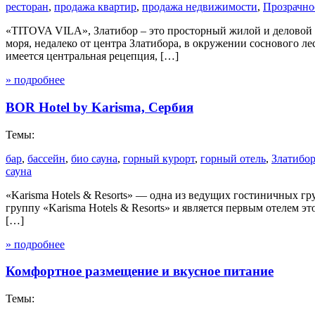
ресторан
,
продажа квартир
,
продажа недвижимости
,
Прозрачно
«TITOVA VILA», Златибор – это просторный жилой и деловой к
моря, недалеко от центра Златибора, в окружении соснового л
имеется центральная рецепция, […]
» подробнее
BOR Hotel by Karisma, Сербия
Темы:
бар
,
бассейн
,
био сауна
,
горный курорт
,
горный отель
,
Златибо
сауна
«Karisma Hotels & Resorts» — одна из ведущих гостиничных гру
группу «Karisma Hotels & Resorts» и является первым отелем э
[…]
» подробнее
Комфортное размещение и вкусное питание
Темы: