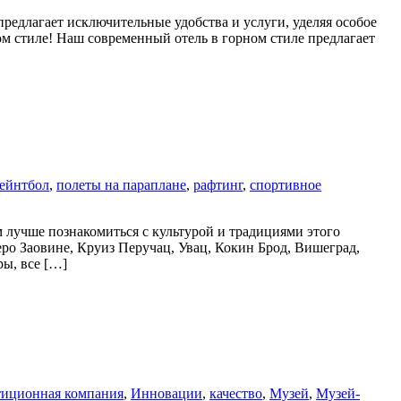
редлагает исключительные удобства и услуги, уделяя особое
ом стиле! Наш современный отель в горном стиле предлагает
ейнтбол
,
полеты на параплане
,
рафтинг
,
спортивное
 лучше познакомиться с культурой и традициями этого
ро Заовине, Круиз Перучац, Увац, Кокин Брод, Вишеград,
ры, все […]
тиционная компания
,
Инновации
,
качество
,
Музей
,
Музей-