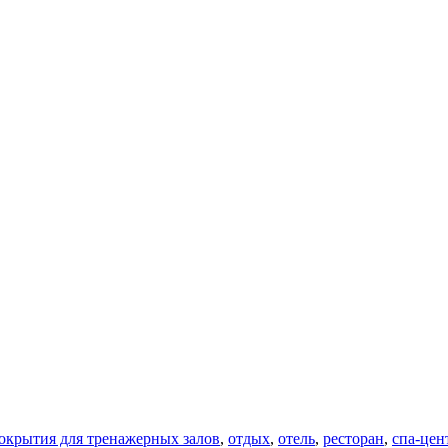
окрытия для тренажерных залов
,
отдых
,
отель
,
ресторан
,
спа-цен