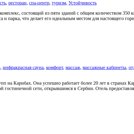
сть
,
ресторан
,
спа-центр
,
туризм
,
Устойчивость
омплекс, состоящий из пяти зданий с общим количеством 350 к
еса и парка, что делает его идеальным местом для настоящего г
р
,
инфракрасная сауна
,
комфорт
,
массаж
,
массажные кабинеты
,
от
пп на Карибах. Онa успешно работает более 20 лет в странах Ка
той гостиничной сети, открывшимся в Сербии. Отель предоставля