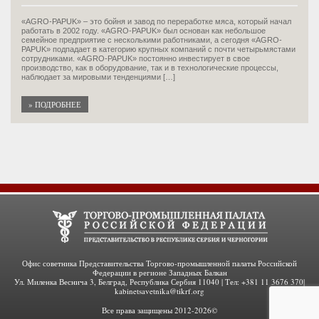
«AGRO-PAPUK» – это бойня и завод по переработке мяса, который начал
работать в 2002 году. «AGRO-PAPUK» был основан как небольшое
семейное предприятие с несколькими работниками, а сегодня «AGRO-
PAPUK» подпадает в категорию крупных компаний с почти четырьмястами
сотрудниками. «AGRO-PAPUK» постоянно инвестирует в свое
производство, как в оборудование, так и в технологические процессы,
наблюдает за мировыми тенденциями […]
» ПОДРОБНЕЕ
Офис советника Представительства Торгово-промышленной палаты Российской
Федерации в регионе Западных Балкан
Ул. Миленка Веснича 3, Белград, Республика Сербия 11040 | Тел: +381 11 3676 370|
kabinetsavetnika@tikrf.org
Все права защищены 2012-2026©