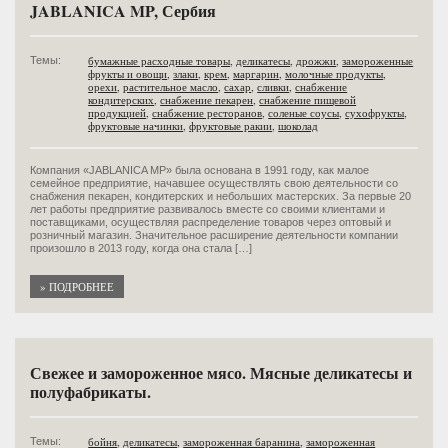
JABLANICA MP, Сербия
бумажные расходные товары
,
деликатесы
,
дрожжи
,
замороженные
Темы:
фрукты и овощи
,
злаки
,
крем
,
маргарин
,
молочные продукты
,
орехи
,
растительное масло
,
сахар
,
сливки
,
снабжение
кондитерских
,
снабжение пекарен
,
снабжение пищевой
продукцией
,
снабжение ресторанов
,
соленые соусы
,
сухофрукты
,
фруктовые начинки
,
фруктовые ракии
,
шоколад
Компания «JABLANICA MP» была основана в 1991 году, как малое
семейное предприятие, начавшее осуществлять свою деятельности со
снабжения пекарен, кондитерских и небольших мастерских. За первые 20
лет работы предприятие развивалось вместе со своими клиентами и
поставщиками, осуществляя распределение товаров через оптовый и
розничный магазин. Значительное расширение деятельности компании
произошло в 2013 году, когда она стала […]
» ПОДРОБНЕЕ
Свежее и замороженное мясо. Мясные деликатесы и
полуфабрикаты.
бойня
,
деликатесы
,
замороженная баранина
,
замороженная
Темы: