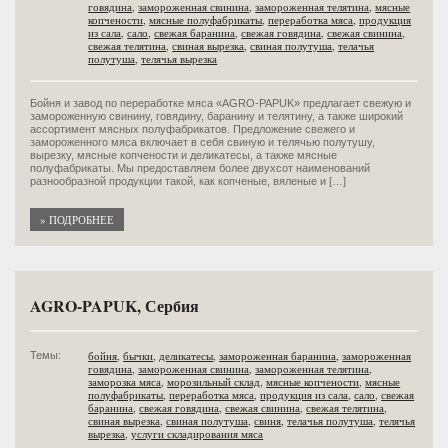
говядина
,
замороженная свинина
,
замороженная телятина
,
мясные
копчености
,
мясные полуфабрикаты
,
переработка мяса
,
продукция
из сала
,
сало
,
свежая баранина
,
свежая говядина
,
свежая свинина
,
свежая телятина
,
свиная вырезка
,
свиная полутуша
,
телачья
полутуша
,
телячья вырезка
Бойня и завод по переработке мяса «AGRO-PAPUK» предлагает свежую и
замороженную свинину, говядину, баранину и телятину, а также широкий
ассортимент мясных полуфабрикатов. Предложение свежего и
замороженного мяса включает в себя свиную и телячью полутушу,
вырезку, мясные копчености и деликатесы, а также мясные
полуфабрикаты. Мы предоставляем более двухсот наименований
разнообразной продукции такой, как копченые, вяленые и […]
» ПОДРОБНЕЕ
AGRO-PAPUK, Сербия
бойня
,
бычки
,
деликатесы
,
замороженная баранина
,
замороженная
Темы:
говядина
,
замороженная свинина
,
замороженная телятина
,
заморозка мяса
,
морозильный склад
,
мясные копчености
,
мясные
полуфабрикаты
,
переработка мяса
,
продукция из сала
,
сало
,
свежая
баранина
,
свежая говядина
,
свежая свинина
,
свежая телятина
,
свиная вырезка
,
свиная полутуша
,
свиня
,
телачья полутуша
,
телячья
вырезка
,
услуги складирования мяса