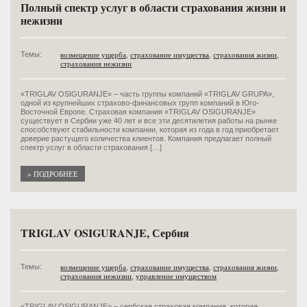
Полный спектр услуг в области страхования жизни и
нежизни
возмещение ущерба
,
страхование имущества
,
страхования жизни
,
Темы:
страхования нежизни
«TRIGLAV OSIGURANJE» – часть группы компаний «TRIGLAV GRUPA»,
одной из крупнейших страхово-финансовых групп компаний в Юго-
Восточной Европе. Страховая компания «TRIGLAV OSIGURANJE»
существует в Сербии уже 40 лет и все эти десятилетия работы на рынке
способствуют стабильности компании, которая из года в год приобретает
доверие растущего количества клиентов. Компания предлагает полный
спектр услуг в области страхования […]
» ПОДРОБНЕЕ
TRIGLAV OSIGURANJE, Сербия
возмещение ущерба
,
страхование имущества
,
страхования жизни
,
Темы:
страхования нежизни
,
управление имуществом
«TRIGLAV OSIGURANJE» – сербская страховая компания, которая