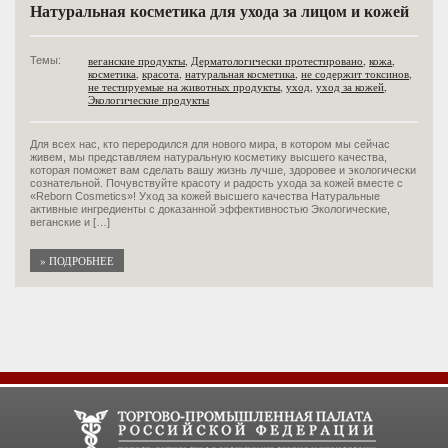
Натуральная косметика для ухода за лицом и кожей
веганские продукты
,
Дерматологически протестировано
,
кожа
,
Темы:
косметика
,
красота
,
натуральная косметика
,
не содержит токсинов
,
не тестируемые на животных продукты
,
уход
,
уход за кожей
,
Экологические продукты
Для всех нас, кто переродился для нового мира, в котором мы сейчас
живем, мы представляем натуральную косметику высшего качества,
которая поможет вам сделать вашу жизнь лучше, здоровее и экологически
сознательной. Почувствуйте красоту и радость ухода за кожей вместе с
«Reborn Cosmetics»! Уход за кожей высшего качества Натуральные
активные ингредиенты с доказанной эффективностью Экологические,
веганские и […]
» ПОДРОБНЕЕ