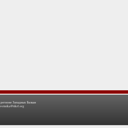
 регионе Западных Балкан
avetnika@tikrf.org