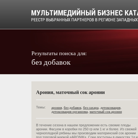
Результаты поиска для:
без добавок
Арония, маточный сок аронии
арония
,
без добавок
,
без сахара
,
детоксикация
,
Темы:
детоксикация организма
,
маточный сок аронии
В течение сезона в нашем предложении есть свежие плоды
аронии. Фасуем в коробки по 250 гр или 1 кг и более. Из свежей
черноплодной рябины мы производим материнский сок аронии
под торговой маркой «ARONIK». Соки доступны в емкостях 1л и