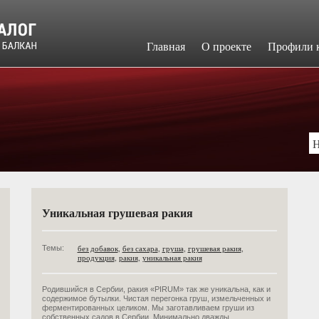
Главная
​О проекте
Профили 
Уникальная грушевая ракия
без добавок
,
без сахара
,
груша
,
грушевая ракия
,
Темы:
продукция
,
ракия
,
уникальная ракия
Родившийся в Сербии, ракия «PIRUM» так же уникальна, как и
содержимое бутылки. Чистая перегонка груш, измельченных и
ферментированных целиком. Мы заготавливаем груши из
собственных садов в Сербии. Минимально дважды