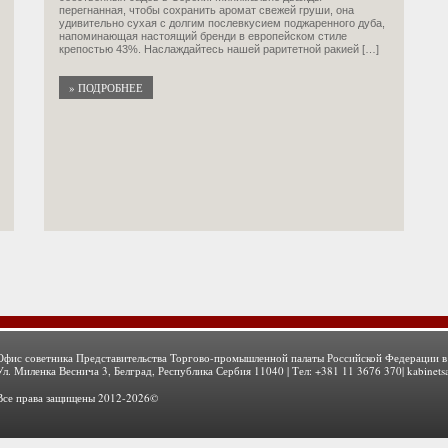
перегнанная, чтобы сохранить аромат свежей груши, она
удивительно сухая с долгим послевкусием поджаренного дуба,
напоминающая настоящий бренди в европейском стиле
крепостью 43%. Наслаждайтесь нашей раритетной ракией […]
» ПОДРОБНЕЕ
Офис советника Представительства Торгово-промышленной палаты Российской Федерации в
Ул. Миленка Веснича 3, Белград, Республика Сербия 11040 | Тел: +381 11 3676 370|
kabinets
Все права защищены 2012-2026©