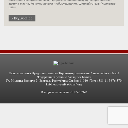
замена масла; Автокосметика и оборудование; Шинный отель (хранение
шин).
» ПОДРОБНЕЕ
Офис советника Представительства Торгово-промышленной палаты Российской
Федерации в регионе Западных Балкан
Ул. Миленка Веснича 3, Белград, Республика Сербия 11040 | Тел: +381 11 3676 370|
kabinetsavetnika@tikrf.org
Все права защищены 2012-2026©