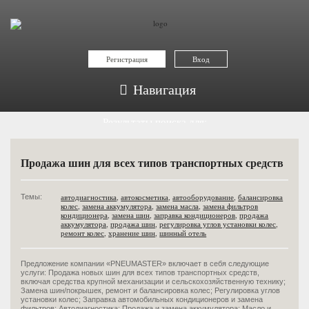
Регистрация
Вход
Навигация
Результаты поиска для:
балансировка колес
Продажа шин для всех типов транспортных средств
автодиагностика
,
автокосметика
,
автооборудование
,
балансировка
Темы:
колес
,
замена аккумулятора
,
замена масла
,
замена фильтров
кондиционера
,
замена шин
,
заправка кондиционеров
,
продажа
аккумулятора
,
продажа шин
,
регулировка углов установки колес
,
ремонт колес
,
хранение шин
,
шинный отель
Предложение компании «PNEUMASTER» включает в себя следующие
услуги: Продажа новых шин для всех типов транспортных средств,
включая средства крупной механизации и сельскохозяйственную технику;
Замена шин/покрышек, ремонт и балансировка колес; Регулировка углов
установки колес; Заправка автомобильных кондиционеров и замена
фильтров; Автодиагностика; Продажа и замена аккумулятора; Масло и