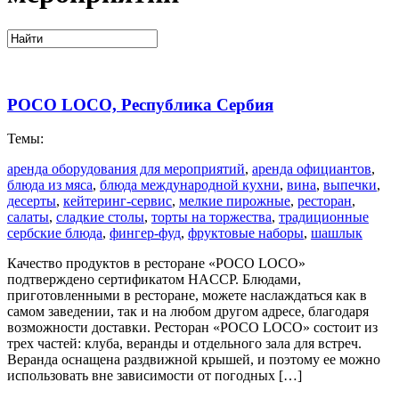
POCO LOCO, Республика Сербия
Темы:
аренда оборудования для мероприятий
,
аренда официантов
,
блюда из мяса
,
блюда международной кухни
,
вина
,
выпечки
,
десерты
,
кейтеринг-сервис
,
мелкие пирожные
,
ресторан
,
салаты
,
сладкие столы
,
торты на торжества
,
традиционные
сербские блюда
,
фингер-фуд
,
фруктовые наборы
,
шашлык
Качество продуктов в ресторане «POCO LOCO»
подтверждено сертификатом HACCP. Блюдами,
приготовленными в ресторане, можете наслаждаться как в
самом заведении, так и на любом другом адресе, благодаря
возможности доставки. Ресторан «POCO LOCO» состоит из
трех частей: клуба, веранды и отдельного зала для встреч.
Веранда оснащена раздвижной крышей, и поэтому ее можно
использовать вне зависимости от погодных […]