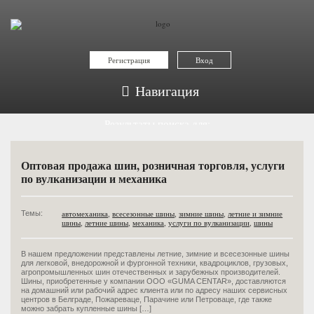
Регистрация
Вход
Навигация
Результаты поиска для:
автомеханика
Оптовая продажа шин, розничная торговля, услуги
по вулканизации и механика
автомеханика
,
всесезонные шины
,
зимние шины
,
летние и зимние
Темы:
шины
,
летние шины
,
механика
,
услуги по вулканизации
,
шины
В нашем предложении представлены летние, зимние и всесезонные шины
для легковой, внедорожной и фургонной техники, квадроциклов, грузовых,
агропромышленных шин отечественных и зарубежных производителей.
Шины, приобретенные у компании OOO «GUMA CENTAR», доставляются
на домашний или рабочий адрес клиента или по адресу наших сервисных
центров в Белграде, Пожареваце, Парачине или Петроваце, где также
можно забрать купленные шины […]