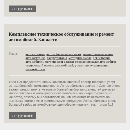
» ПОДРОБНЕЕ
Комплексное техническое обслуживание и ремонт
автомобилей. Запчасти
автомеханика
,
автомобильные запчасти
,
автомобильные шины
,
Темы:
автоэлектрика
,
аккумуляторы
,
моторные масла
,
регистрация
автомобилей
,
регулировки развала-схождения колес автомобиля
,
технический осмотр автомобилей
,
услуги по вулканизации
,
шинный отель
«Beo-Car предлагает» своим клиентам широкий спектр товаров и услуг
автомобильной промышленности: Автомобильные запчасти Для нас очень
важно предоставлять не только богатый выбор автозапчастей для всех
марок легковых и коммерческих автомобилей, но и гарантировать их
качество, поэтому мы поставляем нашим клиентам исключительно
высококачественную и оригинальную продукцию. Автомобильные шины
Большой выбор автомобильных шин обеспечивается тем, что мы […]
» ПОДРОБНЕЕ